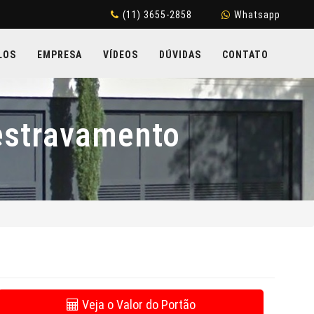
(11) 3655-2858
Whatsapp
LOS
EMPRESA
VÍDEOS
DÚVIDAS
CONTATO
estravamento
Veja o Valor do Portão